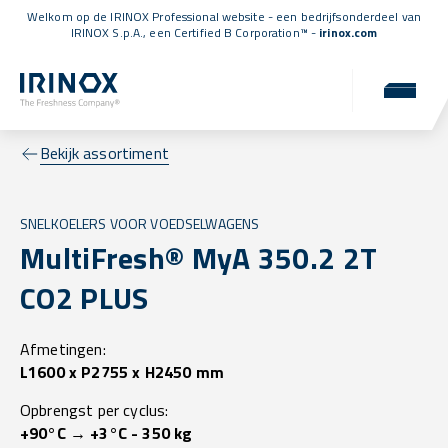
Welkom op de IRINOX Professional website - een bedrijfsonderdeel van
IRINOX S.p.A., een
Certified B Corporation™
-
irinox.com
Bekijk assortiment
SNELKOELERS VOOR VOEDSELWAGENS
MultiFresh® MyA 350.2 2T
CO2 PLUS
Afmetingen:
L1600 x P2755 x H2450 mm
Opbrengst per cyclus:
+90°C → +3°C - 350 kg