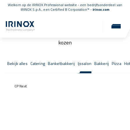
Welkom op de IRINOX Professional website - een bedrijfsonderdeel van
IRINOX S.p.A., een
Certified B Corporation™
-
irinox.com
Fresh Stories
De succesverhalen van degenen die voor IRINOX
kozen
Bekijk alles
Catering
Banketbakkerij
Ijssalon
Bakkerij
Pizza
Hot
CP Next