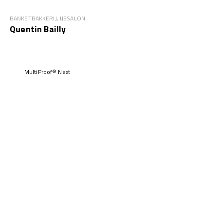
BANKETBAKKERIJ, IJSSALON
Quentin Bailly
MultiProof® Next