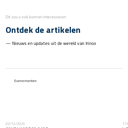
Dit zou u ook kunnen interesseren
Ontdek de artikelen
— Nieuws en updates uit de wereld van Irinox
Evenementen
02/12/2025
17