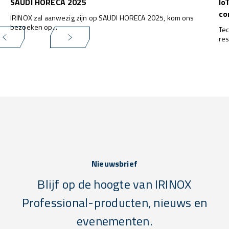
SAUDI HORECA 2025
Io
co
IRINOX zal aanwezig zijn op SAUDI HORECA 2025, kom ons
bezoeken op...
Tec
res
het
wa
kla
Nieuwsbrief
Blijf op de hoogte van IRINOX
Professional-producten, nieuws en
evenementen.