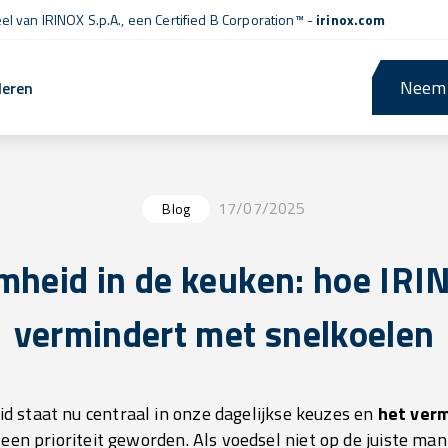
l van IRINOX S.p.A., een
Certified B Corporation™
-
irinox.com
Neem 
leren
17/07/2025
Blog
heid in de keuken: hoe IRI
vermindert met snelkoelen
 staat nu centraal in onze dagelijkse keuzes en
het ver
 een prioriteit geworden. Als voedsel niet op de juiste ma