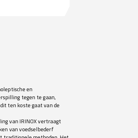
oleptische en
spilling tegen te gaan,
it ten koste gaat van de
ling van IRINOX vertraagt
zaken van voedselbederf
 traditionele methoden. Het