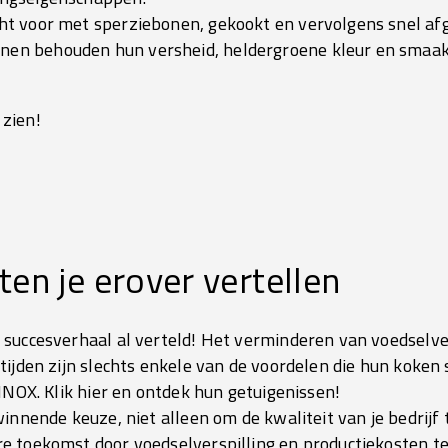
cht voor met sperziebonen, gekookt en vervolgens snel a
nen behouden hun versheid, heldergroene kleur en smaak
e zien!
ten je erover vertellen
succesverhaal al verteld! Het verminderen van voedselver
tijden zijn slechts enkele van de voordelen die hun koke
RINOX.
Klik hier
en ontdek hun getuigenissen!
innende keuze, niet alleen om de kwaliteit van je bedrijf
e toekomst door voedselverspilling en productiekosten t