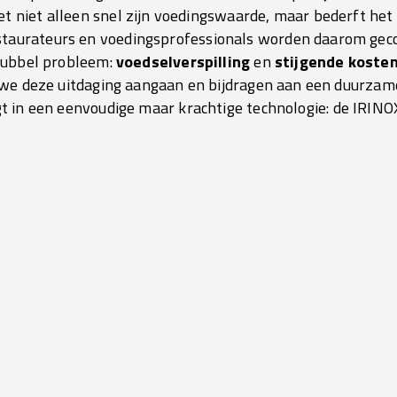
et niet alleen snel zijn voedingswaarde, maar bederft het
staurateurs en voedingsprofessionals worden daarom ge
ubbel probleem:
voedselverspilling
en
stijgende koste
e deze uitdaging aangaan en bijdragen aan een duurza
t in een eenvoudige maar krachtige technologie:
de IRINOX