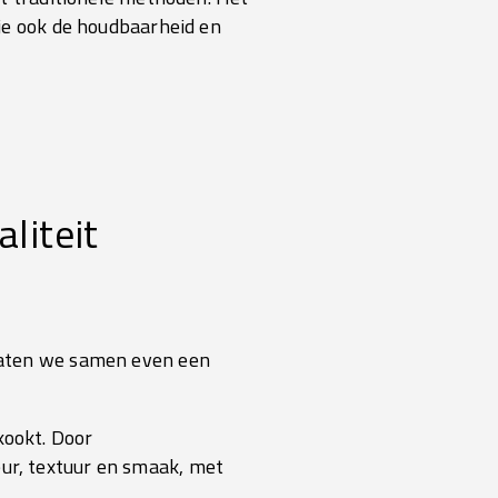
 je ook de houdbaarheid en
liteit
Laten we samen even een
kookt. Door
eur, textuur en smaak, met