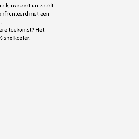
 ook, oxideert en wordt
confronteerd met een
n
.
mere toekomst? Het
-snelkoeler.