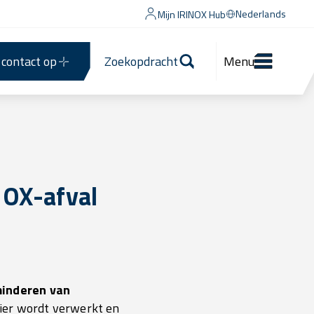
Nederlands
Mijn IRINOX Hub
contact op
Zoekopdracht
Menu
NOX-afval
minderen van
nier wordt verwerkt en