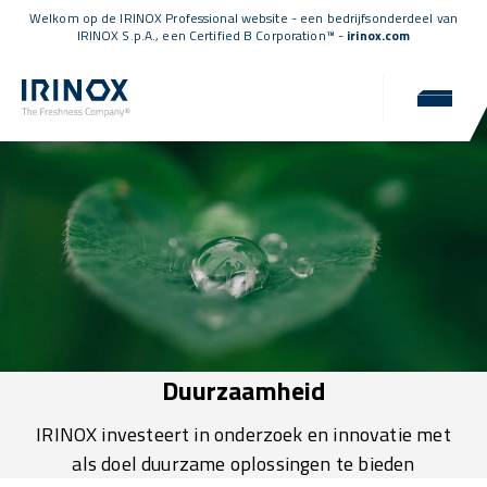
Welkom op de IRINOX Professional website - een bedrijfsonderdeel van
IRINOX S.p.A., een
Certified B Corporation™
-
irinox.com
Duurzaamheid
IRINOX investeert in onderzoek en innovatie met
als doel duurzame oplossingen te bieden