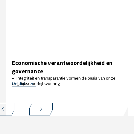
Economische verantwoordelijkheid en
governance
– Integriteit en transparantie vormen de basis van onze
dagelijkse bedrijfsvoering
Ontdek meer